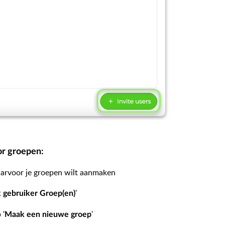
r groepen:
arvoor je groepen wilt aanmaken
'
 gebruiker Groep(en)
 '
'
Maak een nieuwe groep